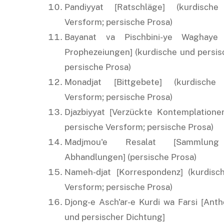
Pandiyyat [Ratschläge] (kurdisch
Versform; persische Prosa)
Bayanat va Pischbini-ye Waghaye
Prophezeiungen] (kurdische und persi
persische Prosa)
Monadjat [Bittgebete] (kurdisch
Versform; persische Prosa)
Djazbiyyat [Verzückte Kontemplatione
persische Versform; persische Prosa)
Madjmou'e Resalat [Sammlung 
Abhandlungen] (persische Prosa)
Nameh-djat [Korrespondenz] (kurdisc
Versform; persische Prosa)
Djong-e Asch'ar-e Kurdi wa Farsi [Anth
und persischer Dichtung]