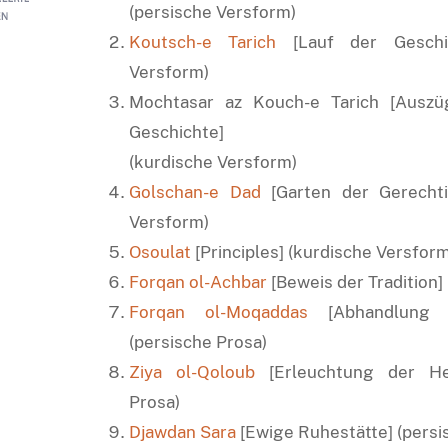
(persische Versform)
Koutsch-e Tarich
[Lauf der Geschic
Versform)
Mochtasar az Kouch-e Tarich [Ausz
Geschichte]
(kurdische Versform)
Golschan-e Dad
[Garten der Gerechtig
Versform)
Osoulat
[Principles] (kurdische Versform
Forqan ol-Achbar
[Beweis der Tradition]
Forqan ol-Moqaddas
[Abhandlung 
(persische Prosa)
Ziya ol-Qoloub
[Erleuchtung der Her
Prosa)
Djawdan Sara
[Ewige Ruhestätte] (persi