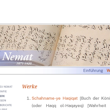
Einführung
W
Werke
Schahname-ye Haqiqat
[Buch der Köni
(oder Haqq ol-Haqayeq) [Wahrheit 