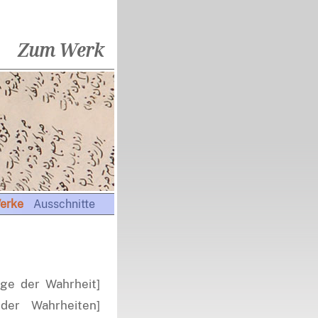
Zum Werk
erke
Ausschnitte
ge der Wahrheit]
der Wahrheiten]