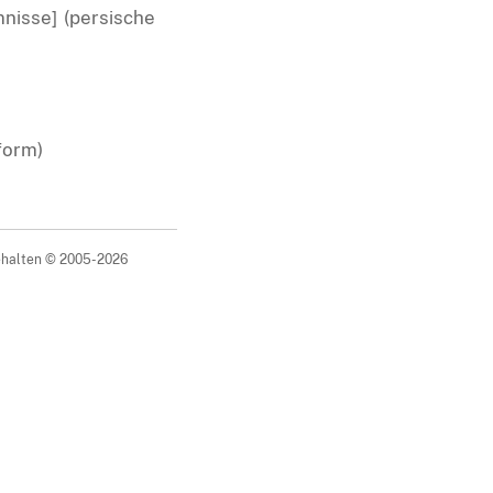
nisse] (persische
form)
behalten © 2005-2026