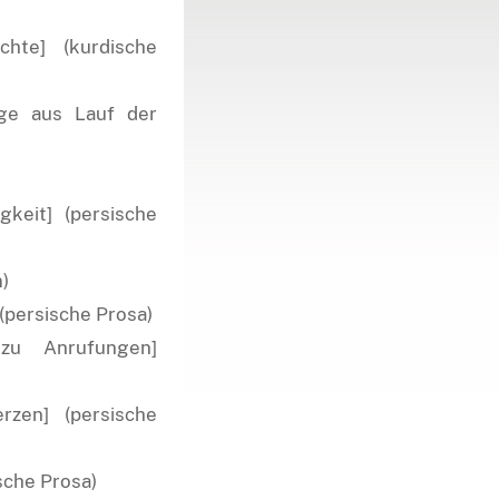
hte] (kurdische
üge aus Lauf der
keit] (persische
)
 (persische Prosa)
zu Anrufungen]
zen] (persische
sche Prosa)